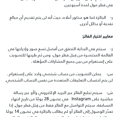
في قطر مول لمدة أسبوعين.
ر‌- الجائزة كما هو مذكور أعلاه، حيث أنه لن يتم تقديم أي مبالغ
نقدية أو بدائل أخرى.
معايير اختيار الفائز:
ز‌- سيتم في البداية التحقق من أفضل تسع صور وإدراجها في
القائمة المختصرة من قبل قطر مول، ومن ثم طرحها للتصويت
على إنستغرام من بين جميع المشاركات المؤهلة .
س‌- يمكن التصويت من حساب شخصي واحد على إنستغرام .
لن يتم احتساب التعليقات المتعددة من نفس الحساب الشخصي.
ش‌- سيتم تبليغ الفائز عبر البريد الإلكتروني و/أو عبر رسالة
مباشرة على Instagram في غضون 28 يومًا من تاريخ انتهاء
المسابقة. سيتم التواصل مع الفائز فقط من قِبَل قطر مول. إذا
تعذّر الوصول إلى الفائز أو لم يطالب بالجائزة في غضون 14 يومًا