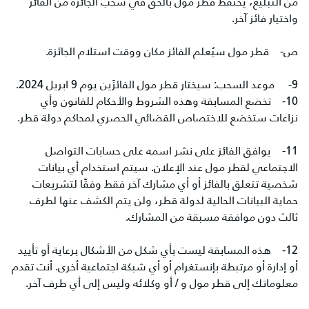
من التبليغ، يحتفظ قطر مول بالحق في سحب الجائزة من الفائز
واختيار فائز آخر.
ص‌- قطر مول سيُعلم الفائز مكان ووقت استلام الجائزة.
9- موعد السحب: سيختار قطر مول الفائزَين يوم 9 ابريل 2024.
10- تخضع المسابقة وهذه الشروط والأحكام للقانون وأي
نزاعات ستخضع للاختصاص القضائي الحصري لمحاكم دولة قطر.
11- يوافق الفائز على نشر اسمه على حسابات التواصل
الاجتماعي لقطر مول عند الإعلان. سيتم استخدام أي بيانات
شخصية تتعلق بالفائز أو أي مشارك آخر فقط وفقًا لتشريعات
حماية البيانات الحالية لدولة قطر، ولن يتم الكشف عنها لطرف
ثالث دون موافقة مسبقة من المشارك.
12- هذه المسابقة ليست بأي شكل من الأشكال برعاية أو تأييد
أو إدارة أو مرتبطة بإنستغرام أو أي شبكة اجتماعية أخرى. أنت تقدم
معلوماتك إلى قطر مول و / أو وكلائه وليس إلى أي طرف آخر.