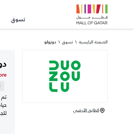
تسوق
الصفحة الرئيسية
\
تسوق
\
دوزولو
دو
ore
ا
تم 
حيا
الطابق الأرضي
للج